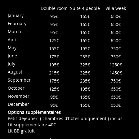
Double room
Suite 4 people
Villa week
January
95€
165€
650€
February
95€
165€
650€
March
95€
165€
650€
April
125€
165€
650€
May
155€
195€
750€
June
175€
235€
750€
July
195€
325€
1250€
August
215€
325€
1450€
September
175€
235€
750€
October
125€
195€
650€
November
95€
165€
650€
December
95€
165€
650€
Options supplémentaires
Petit-déjeuner ( chambres d’hôtes uniquement ) inclus
Lit supplémentaire 40€
Lit BB gratuit